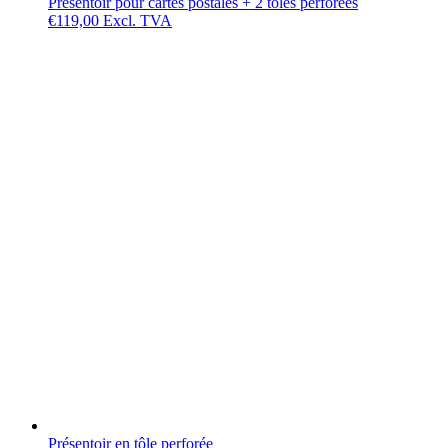
Présentoir pour cartes postales + 2 tôles perforées
€
119,00
Excl. TVA
Présentoir en tôle perforée