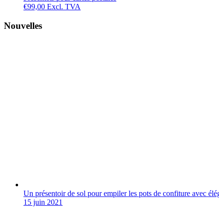
€
99,00
Excl. TVA
Nouvelles
Un présentoir de sol pour empiler les pots de confiture avec él
15 juin 2021