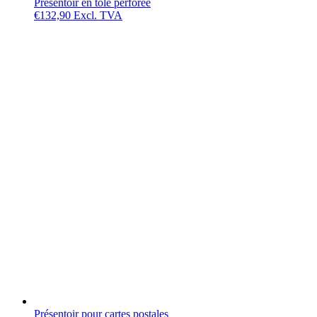
Présentoir en tôle perforée
€
132,90
Excl. TVA
Présentoir pour cartes postales