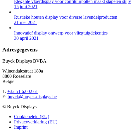
Elegante vloerdisplay voor confituurpotten maakt stapelen stijlv
15 juni 2021
Rustieke houten display voor diverse lavendelproducten
21 mei 2021
Innovatief display ontwerp voor vliegtuigdekentjes
30 april 2021
Adresgegevens
Buyck Displays BVBA
Wijnendalestraat 180a
8800 Roeselare
België
T:
+32 51 62 02 61
E:
buyck@buyck-displays.be
© Buyck Displays
Cookiebeleid (EU)
Privacyverklaring (EU)
Imprint